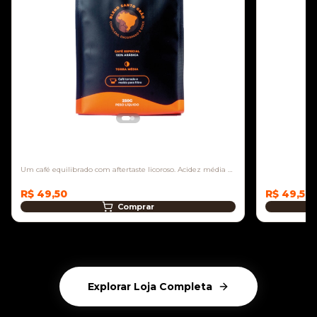
Blend Santo Grão
Um café equilibrado com aftertaste licoroso. Acidez média e
doçura intensa.
R$ 49,50
R$ 49,50
Comprar
Explorar Loja Completa