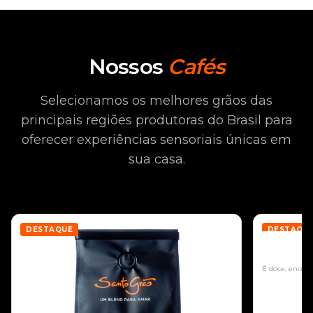
Nossos
Cafés
Selecionamos os melhores grãos das
principais regiões produtoras do Brasil para
oferecer experiências sensoriais únicas em
sua casa.
DESTAQUE
DESTAQU
Mogiana
É doce, encorp
envolvente.