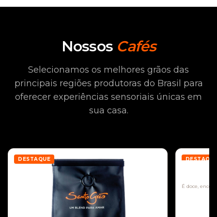
Nossos
Cafés
Selecionamos os melhores grãos das
principais regiões produtoras do Brasil para
oferecer experiências sensoriais únicas em
sua casa.
DESTAQUE
DESTAQU
Mogiana
É doce, encorp
envolvente.