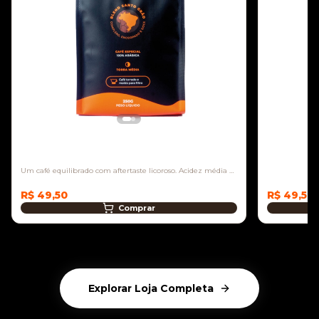
Blend Santo Grão
Um café equilibrado com aftertaste licoroso. Acidez média e
doçura intensa.
R$ 49,50
R$ 49,50
Comprar
Explorar Loja Completa